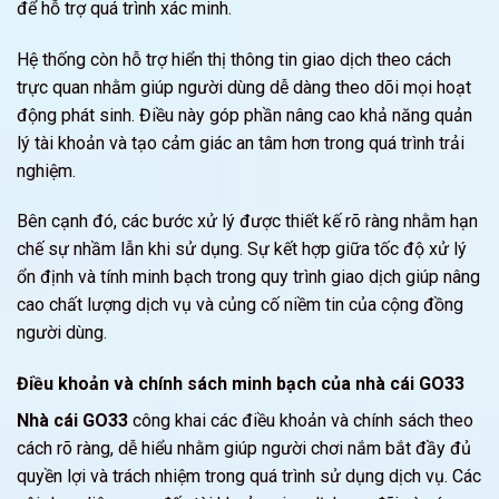
để hỗ trợ quá trình xác minh.
Hệ thống còn hỗ trợ hiển thị thông tin giao dịch theo cách
trực quan nhằm giúp người dùng dễ dàng theo dõi mọi hoạt
động phát sinh. Điều này góp phần nâng cao khả năng quản
lý tài khoản và tạo cảm giác an tâm hơn trong quá trình trải
nghiệm.
Bên cạnh đó, các bước xử lý được thiết kế rõ ràng nhằm hạn
chế sự nhầm lẫn khi sử dụng. Sự kết hợp giữa tốc độ xử lý
ổn định và tính minh bạch trong quy trình giao dịch giúp nâng
cao chất lượng dịch vụ và củng cố niềm tin của cộng đồng
người dùng.
Điều khoản và chính sách minh bạch của nhà cái GO33
Nhà cái GO33
công khai các điều khoản và chính sách theo
cách rõ ràng, dễ hiểu nhằm giúp người chơi nắm bắt đầy đủ
quyền lợi và trách nhiệm trong quá trình sử dụng dịch vụ. Các