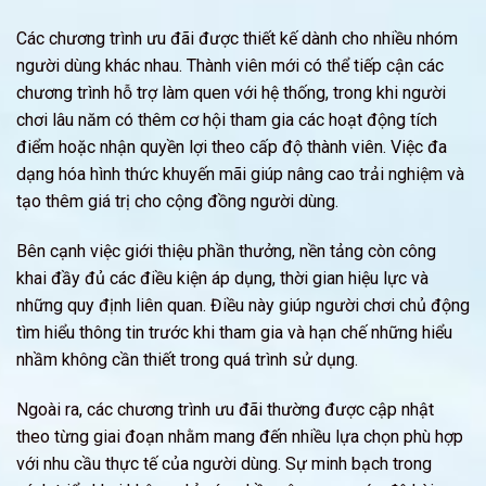
Các chương trình ưu đãi được thiết kế dành cho nhiều nhóm
người dùng khác nhau. Thành viên mới có thể tiếp cận các
chương trình hỗ trợ làm quen với hệ thống, trong khi người
chơi lâu năm có thêm cơ hội tham gia các hoạt động tích
điểm hoặc nhận quyền lợi theo cấp độ thành viên. Việc đa
dạng hóa hình thức khuyến mãi giúp nâng cao trải nghiệm và
tạo thêm giá trị cho cộng đồng người dùng.
Bên cạnh việc giới thiệu phần thưởng, nền tảng còn công
khai đầy đủ các điều kiện áp dụng, thời gian hiệu lực và
những quy định liên quan. Điều này giúp người chơi chủ động
tìm hiểu thông tin trước khi tham gia và hạn chế những hiểu
nhầm không cần thiết trong quá trình sử dụng.
Ngoài ra, các chương trình ưu đãi thường được cập nhật
theo từng giai đoạn nhằm mang đến nhiều lựa chọn phù hợp
với nhu cầu thực tế của người dùng. Sự minh bạch trong