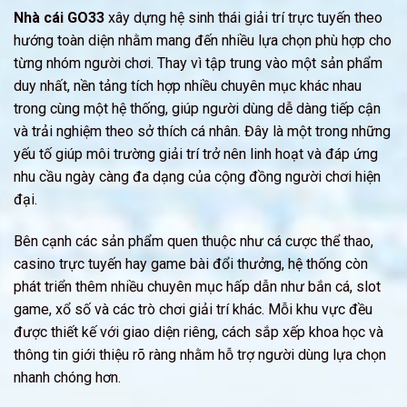
Nhà cái GO33
xây dựng hệ sinh thái giải trí trực tuyến theo
hướng toàn diện nhằm mang đến nhiều lựa chọn phù hợp cho
từng nhóm người chơi. Thay vì tập trung vào một sản phẩm
duy nhất, nền tảng tích hợp nhiều chuyên mục khác nhau
trong cùng một hệ thống, giúp người dùng dễ dàng tiếp cận
và trải nghiệm theo sở thích cá nhân. Đây là một trong những
yếu tố giúp môi trường giải trí trở nên linh hoạt và đáp ứng
nhu cầu ngày càng đa dạng của cộng đồng người chơi hiện
đại.
Bên cạnh các sản phẩm quen thuộc như cá cược thể thao,
casino trực tuyến hay game bài đổi thưởng, hệ thống còn
phát triển thêm nhiều chuyên mục hấp dẫn như bắn cá, slot
game, xổ số và các trò chơi giải trí khác. Mỗi khu vực đều
được thiết kế với giao diện riêng, cách sắp xếp khoa học và
thông tin giới thiệu rõ ràng nhằm hỗ trợ người dùng lựa chọn
nhanh chóng hơn.