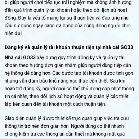
bị giúp người chơi tiếp tục trải nghiệm mà không ảnh hưởng
đến quá trình quản lý tài khoản hoặc theo dõi lịch sử hoạt
động. Đây là yếu tố mang lại sự thuận tiện và đáp ứng nhu
cầu sử dụng ngày càng đa dạng của cộng đồng người chơi
hiện đại.
Đăng ký và quản lý tài khoản thuận tiện tại nhà cái GO33
Nhà cái GO33
xây dựng quy trình đăng ký và quản lý tài
khoản theo hướng đơn giản nhằm giúp người dùng tiếp cận
hệ thống dễ dàng hơn. Các bước tạo tài khoản được tinh gọn
nhưng vẫn đảm bảo khả năng xác thực cần thiết. Sau khi
hoàn tất đăng ký, người chơi có thể chủ động cập nhật thông
tin cá nhân, theo dõi lịch sử hoạt động và quản lý các thiết
lập liên quan đến tài khoản một cách thuận tiện.
Giao diện quản lý được thiết kế trực quan giúp việc tra cứu
thông tin trở nên đơn giản hơn. Người dùng có thể nhanh
chóng kiểm tra các thông tin cần thiết mà không mất quá