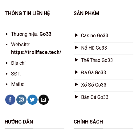
THÔNG TIN LIÊN HỆ
SẢN PHẨM
Thương hiệu:
Go33
Casino Go33
Website:
Nổ Hũ Go33
https://trollface.tech/
Thể Thao Go33
Địa chỉ:
Đá Gà Go33
SĐT:
Mails:
Xổ Số Go33
Bắn Cá Go33
HƯỚNG DẪN
CHÍNH SÁCH