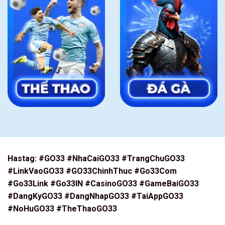
Hastag: #GO33 #NhaCaiGO33 #TrangChuGO33
#LinkVaoGO33 #GO33ChinhThuc #Go33Com
#Go33Link #Go33IN #CasinoGO33 #GameBaiGO33
#DangKyGO33 #DangNhapGO33 #TaiAppGO33
#NoHuGO33 #TheThaoGO33