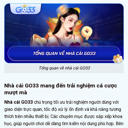
Tổng quan về nhà cái GO33
Nhà cái GO33 mang đến trải nghiệm cá cược
mượt mà
Nhà cái GO33
chú trọng tối ưu trải nghiệm người dùng với
giao diện trực quan, tốc độ xử lý ổn định và khả năng tương
thích trên nhiều thiết bị. Các chuyên mục được sắp xếp khoa
học, giúp người chơi dễ dàng tìm kiếm nội dung phù hợp. Bên