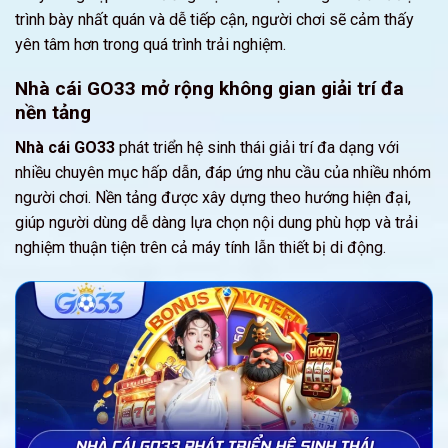
trình bày nhất quán và dễ tiếp cận, người chơi sẽ cảm thấy
yên tâm hơn trong quá trình trải nghiệm.
Nhà cái GO33 mở rộng không gian giải trí đa
nền tảng
Nhà cái GO33
phát triển hệ sinh thái giải trí đa dạng với
nhiều chuyên mục hấp dẫn, đáp ứng nhu cầu của nhiều nhóm
người chơi. Nền tảng được xây dựng theo hướng hiện đại,
giúp người dùng dễ dàng lựa chọn nội dung phù hợp và trải
nghiệm thuận tiện trên cả máy tính lẫn thiết bị di động.