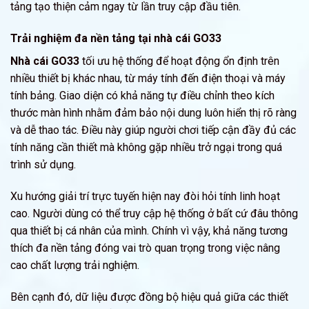
tảng tạo thiện cảm ngay từ lần truy cập đầu tiên.
Trải nghiệm đa nền tảng tại nhà cái GO33
Nhà cái GO33
tối ưu hệ thống để hoạt động ổn định trên
nhiều thiết bị khác nhau, từ máy tính đến điện thoại và máy
tính bảng. Giao diện có khả năng tự điều chỉnh theo kích
thước màn hình nhằm đảm bảo nội dung luôn hiển thị rõ ràng
và dễ thao tác. Điều này giúp người chơi tiếp cận đầy đủ các
tính năng cần thiết mà không gặp nhiều trở ngại trong quá
trình sử dụng.
Xu hướng giải trí trực tuyến hiện nay đòi hỏi tính linh hoạt
cao. Người dùng có thể truy cập hệ thống ở bất cứ đâu thông
qua thiết bị cá nhân của mình. Chính vì vậy, khả năng tương
thích đa nền tảng đóng vai trò quan trọng trong việc nâng
cao chất lượng trải nghiệm.
Bên cạnh đó, dữ liệu được đồng bộ hiệu quả giữa các thiết