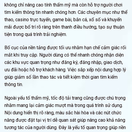
không chỉ nâng cao tính thẩm mỹ mà còn hỗ trợ người chơi
tìm kiếm thông tin nhanh chóng hơn. Các chuyên mục như thể
thao, casino trực tuyến, game bài, bắn cá, xổ số và khuyến
mãi được bố trí rõ ràng trên thanh điều hướng, tạo sự thuận
tiện trong quá trình trải nghiệm.
Bố cục của nền tảng được tối ưu nhằm hạn chế cảm giác rối
mắt khi truy cập. Người dùng có thể nhanh chóng nhận diện
các khu vực quan trọng như đăng ký, đăng nhập, giao dịch,
ưu đãi hoặc hỗ trợ khách hàng. Việc sắp xếp nội dung hợp lý
giúp giảm số lần thao tác và tiết kiệm thời gian tìm kiếm
thông tin.
Ngoài yếu tố thẩm mỹ, tốc độ tải trang cũng được chú trọng
nhằm mang lại cảm giác mượt mà trong quá trình sử dụng.
Nội dung hiển thị rõ ràng, màu sắc hài hòa và các nút chức
năng được đặt tại vị trí dễ quan sát giúp nâng cao khả năng
tương tác của người dùng. Đây là yếu tố quan trọng giúp nền