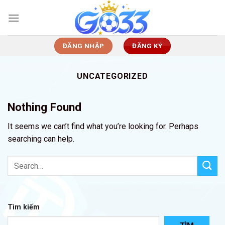
Skip
to
content
ĐĂNG NHẬP
ĐĂNG KÝ
UNCATEGORIZED
Nothing Found
It seems we can’t find what you’re looking for. Perhaps
searching can help.
Tìm kiếm